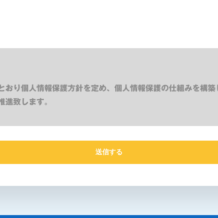
とおり個人情報保護方針を定め、個人情報保護の仕組みを構築
推進致します。
の状態に保ち、個人情報への不正アクセス・紛失・破損・改ざ
底等の必要な措置を講じ、安全対策を実施し個人情報の厳重な
からのご連絡や業務のご案内やご質問に対する回答として、電