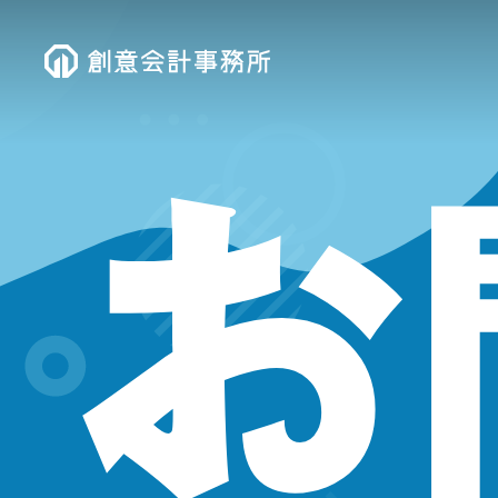
Skip
to
main
content
お