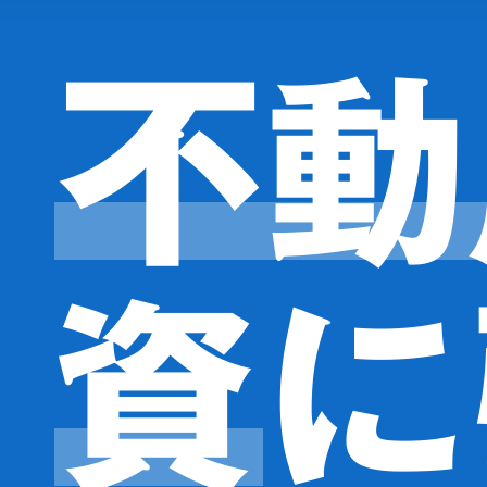
を適切に管理し、次のいずれかに該当する場合を除き、個人情
不動
事務所が業務を委託する業者に対して開示する場合
ために、セキュリティに万全の対策を講じています。
資
に
などをご希望される場合には、ご本人であることを確認の上、
る日本の法令、その他規範を遵守するとともに、本ポリシーの