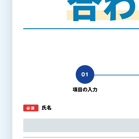
合わ
01
項目の入力
氏名
必須