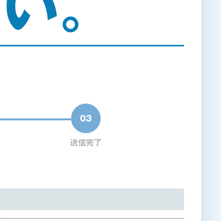
さい。
03
送信完了